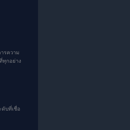
องการความ
่ทุกอย่าง
บที่เชื่อ