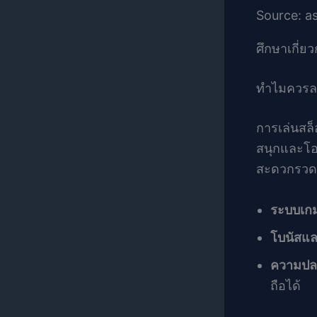
Source: a
ศึกษาเกี่ยว
ทำไมควรลอ
การเล่นสล็
สนุกและโอก
สะดวกรวดเร
ระบบเกม
โบนัสแล
ความปลอ
ถือได้