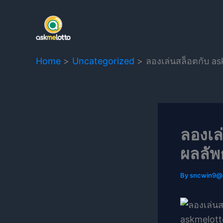
Skip
to
content
Home
Uncategorized
ลองเล่นสล็อตกับ ask
ลองเล
ผลลัพธ
By
sncwin9@