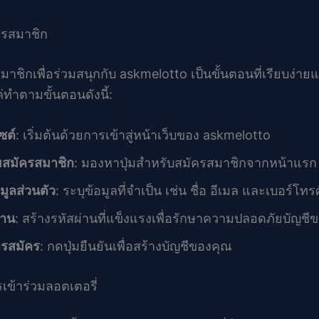
ครสมาชิก
าชิกเพื่อร่วมสนุกกับ askmelotto เป็นขั้นตอนที่เรียบง่าย
่ทำตามขั้นตอนดังนี้:
ซต์
: เริ่มต้นด้วยการเข้าสู่หน้าเว็บของ askmelotto
ุ่มสมัครสมาชิก
: มองหาปุ่มสำหรับสมัครสมาชิกจากหน้าแรก
มูลส่วนตัว
: ระบุข้อมูลที่จำเป็น เช่น ชื่อ อีเมล และเบอร์โทร
่าน
: สร้างรหัสผ่านที่แข็งแรงเพื่อรักษาความปลอดภัยบัญชี
ารสมัคร
: กดปุ่มยืนยันเพื่อสร้างบัญชีของคุณ
เข้าร่วมลอตเตอรี่