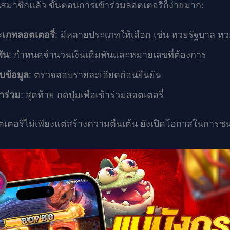
็นสมาชิกแล้ว ขั้นตอนการเข้าร่วมลอตเตอรี่ก็ง่ายมาก:
ะเภทลอตเตอรี่
: มีหลายประเภทให้เลือก เช่น หวยรัฐบาล หวย
พัน
: กำหนดจำนวนเงินเดิมพันและหมายเลขที่ต้องการ
ข้อมูล
: ตรวจสอบรายละเอียดก่อนยืนยัน
้าร่วม
: สุดท้าย กดปุ่มเพื่อเข้าร่วมลอตเตอรี่
เตอรี่ไม่เพียงแต่สร้างความตื่นเต้น ยังเปิดโอกาสในการ