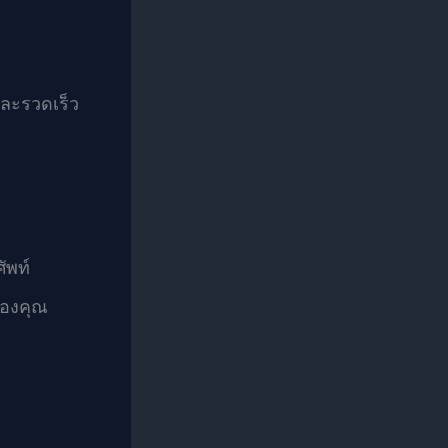
และรวดเร็ว
ศัพท์
ของคุณ